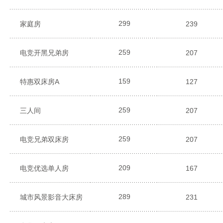
299
家庭房
239
259
电竞开黑兄弟房
207
159
特惠双床房A
127
259
三人间
207
259
电竞兄弟双床房
207
209
电竞优选单人房
167
289
城市风景影音大床房
231