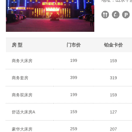
房 型
门市价
铂金卡价
199
商务大床房
159
399
商务套房
319
199
商务双床房
159
159
舒适大床房A
127
259
豪华大床房
207