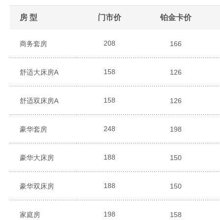
房 型
门市价
铂金卡价
208
商务套房
166
158
舒适大床房A
126
158
舒适双床房A
126
248
豪华套房
198
188
豪华大床房
150
188
豪华双床房
150
198
家庭房
158