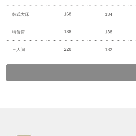
168
韩式大床
134
138
特价房
138
228
三人间
182